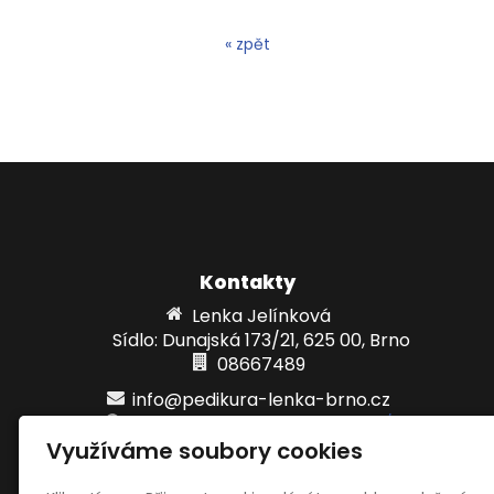
« zpět
Kontakty
Lenka Jelínková
Sídlo: Dunajská 173/21, 625 00, Brno
08667489
info@pedikura-lenka-brno.cz
www.pedikura-lenka-brno.cz/
Využíváme soubory cookies
723585322